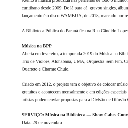
Atento à música produzida nas periferias de todo o mundo,
curitibano desde 2009. De lá para cá, gravou singles, álbuns
lançamento é o disco WAMBUA, de 2018, marcado por refer
A Biblioteca Pública do Paraná fica na Rua Cândido Lopes
Música na BPP
Aberta em fevereiro, a temporada 2019 do Música na Bibli
Trio de Violões, Alohabana, UMA, Orquestra Sem Fim, C
Quarteto e Charme Chulo.
Criado em 2012, o projeto tem o objetivo de colocar músico
gratuitos e acontecem mensalmente e em edições especiais 
artistas podem enviar propostas para a Divisão de Difusão 
SERVIÇO: Música na Biblioteca — Show Cabes Conv
Data: 29 de novembro