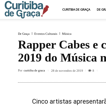
Curitiba
CURITIBA DE GRAÇA
DE GR
de
De Graça
Eventos Culturais
Música
Rapper Cabes e 
Graça
2019 do Música n
Por
curitiba de graca
8
28 de novembro de 2019
Cinco artistas apresentar