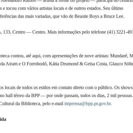
 Alessandro Ramos — artista à frente do projeto — participa do cenári
 e tocou com vários artistas locais e de outros estados. Seu último
ências das mais variadas, que vão de Beastie Boys a Bruce Lee.
, 133, Centro — Centro. Mais informações pelo telefone (41) 3221-49
oteca contou, até aqui, com apresentações de nove artistas: Mundaré
ida Airam e O Forrobodó, Kátia Drumond & Geisa Costa, Glauco Sölt
s locais de todos os estilos em contato direto com o público. Os shows
no hall térreo da BPP — por onde passam, todos os dias, 2 mil pessoas
Cultural da Biblioteca, pelo e-mail
imprensa@bpp.pr.gov.br
.
ida