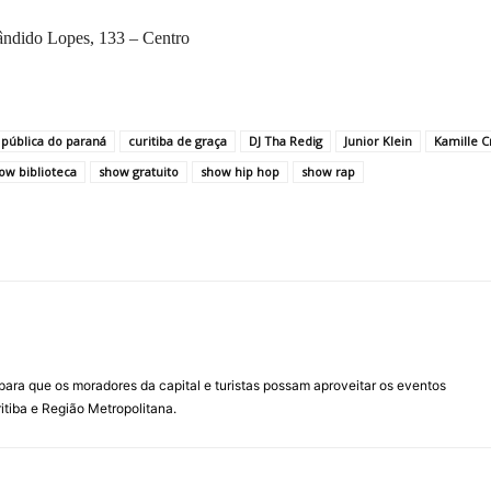
Cândido Lopes, 133 – Centro
 pública do paraná
curitiba de graça
DJ Tha Redig
Junior Klein
Kamille C
ow biblioteca
show gratuito
show hip hop
show rap
para que os moradores da capital e turistas possam aproveitar os eventos
itiba e Região Metropolitana.