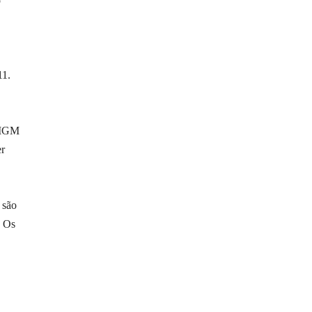
o
11.
, MGM
er
 são
. Os