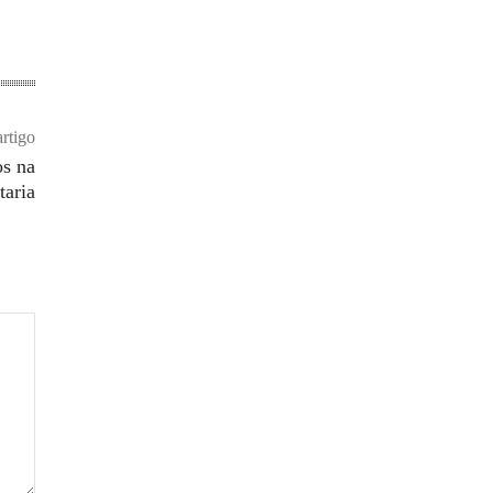
rtigo
os na
taria