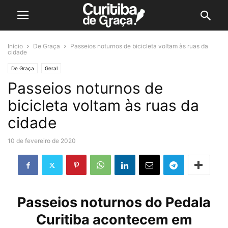
Início
De Graça
Passeios noturnos de bicicleta voltam às ruas da
cidade
De Graça
Geral
Passeios noturnos de
bicicleta voltam às ruas da
cidade
10 de fevereiro de 2020
Passeios noturnos do Pedala
Curitiba acontecem em