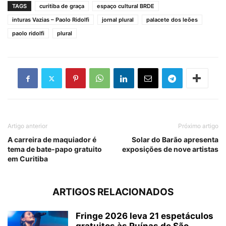
TAGS
curitiba de graça
espaço cultural BRDE
inturas Vazias – Paolo Ridolfi
jornal plural
palacete dos leões
paolo ridolfi
plural
Artigo anterior
Próximo artigo
A carreira de maquiador é
Solar do Barão apresenta
tema de bate-papo gratuito
exposições de nove artistas
em Curitiba
ARTIGOS RELACIONADOS
Fringe 2026 leva 21 espetáculos