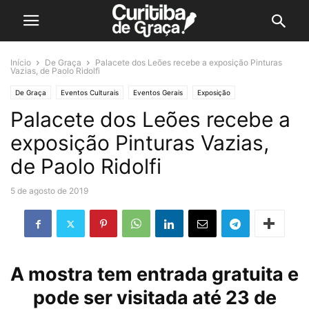
Início
De Graça
Palacete dos Leões recebe a exposição Pinturas
Vazias, de Paolo Ridolfi
De Graça
Eventos Culturais
Eventos Gerais
Exposição
Palacete dos Leões recebe a
exposição Pinturas Vazias,
de Paolo Ridolfi
5 de agosto de 2019
A mostra tem entrada gratuita e
pode ser visitada até 23 de