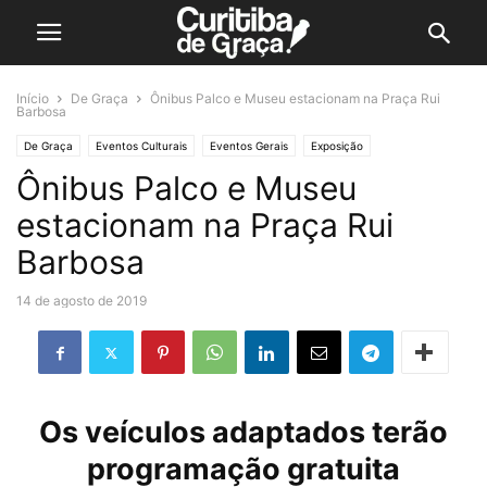
Início
De Graça
Ônibus Palco e Museu estacionam na Praça Rui
Barbosa
De Graça
Eventos Culturais
Eventos Gerais
Exposição
Ônibus Palco e Museu
Teatro e Circo
estacionam na Praça Rui
Barbosa
14 de agosto de 2019
Os veículos adaptados terão
programação gratuita