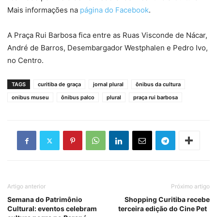
Mais informações na
página do Facebook
.
A Praça Rui Barbosa fica entre as Ruas Visconde de Nácar,
André de Barros, Desembargador Westphalen e Pedro Ivo,
no Centro.
TAGS
curitiba de graça
jornal plural
ônibus da cultura
onibus museu
ônibus palco
plural
praça rui barbosa
Artigo anterior
Próximo artigo
Semana do Patrimônio
Shopping Curitiba recebe
Cultural: eventos celebram
terceira edição do Cine Pet