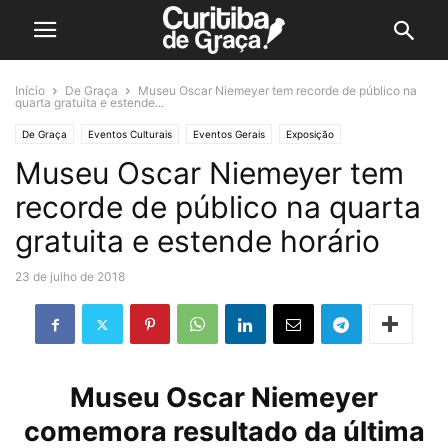
Início
De Graça
Museu Oscar Niemeyer tem recorde de público na
quarta gratuita e estende...
De Graça
Eventos Culturais
Eventos Gerais
Exposição
Museu Oscar Niemeyer tem
recorde de público na quarta
gratuita e estende horário
23 de julho de 2018
Museu Oscar Niemeyer
comemora resultado da última