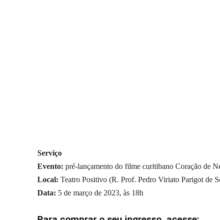
Serviço
Evento:
pré-lançamento do filme curitibano Coração de N
Local:
Teatro Positivo (R. Prof. Pedro Viriato Parigot de
Data:
5 de março de 2023, às 18h
Para comprar o seu ingresso, acesse: