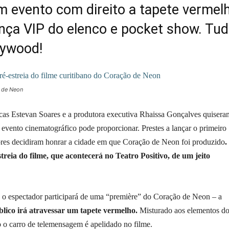
m evento com direito a tapete vermel
nça VIP do elenco e pocket show. Tu
lywood!
o de Neon
ucas Estevan Soares e a produtora executiva Rhaissa Gonçalves quisera
 evento cinematográfico pode proporcionar. Prestes a lançar o primeiro
ores decidiram honrar a cidade em que Coração de Neon foi produzido
.
reia do filme, que acontecerá no Teatro Positivo, de um jeito
e, o espectador participará de uma “première” do Coração de Neon – a
blico irá atravessar um tapete vermelho.
Misturado aos elementos d
 o carro de telemensagem é apelidado no filme.