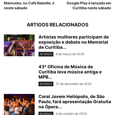
Mamuska, no Café Babette, é
Google Play é lançada em
neste sábado
Curitiba neste sábado
ARTIGOS RELACIONADOS
Artistas mulheres participam de
exposição e debate no Memorial
de Curitiba...
8 de março de 2026
DE GRAÇA
43ª Oficina de Música de
Curitiba leva música antiga e
MPB...
27 de dezembro de 2025
DE GRAÇA
Coral Jovem Heliópolis, de São
Paulo, fará apresentação Gratuita
na Ópera...
4 de outubro de 2024
DE GRAÇA