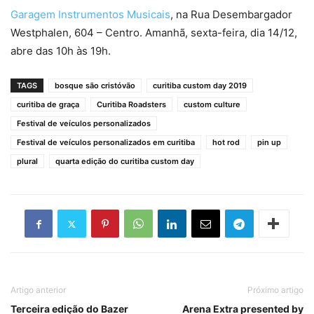
Garagem Instrumentos Musicais
, na Rua Desembargador
Westphalen, 604 – Centro. Amanhã, sexta-feira, dia 14/12,
abre das 10h às 19h.
TAGS
bosque são cristóvão
curitiba custom day 2019
curitiba de graça
Curitiba Roadsters
custom culture
Festival de veículos personalizados
Festival de veículos personalizados em curitiba
hot rod
pin up
plural
quarta edição do curitiba custom day
Artigo anterior
Próximo artigo
Terceira edição do Bazer
Arena Extra presented by