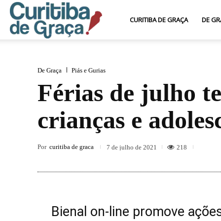
Curitiba
CURITIBA DE GRAÇA
DE GR
de
De Graça
Piás e Gurias
Férias de julho 
Graça
crianças e adoles
Por
curitiba de graca
218
7 de julho de 2021
Bienal on-line promove ações