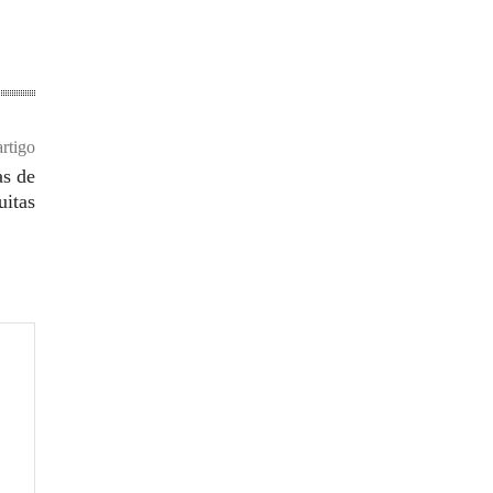
rtigo
as de
uitas