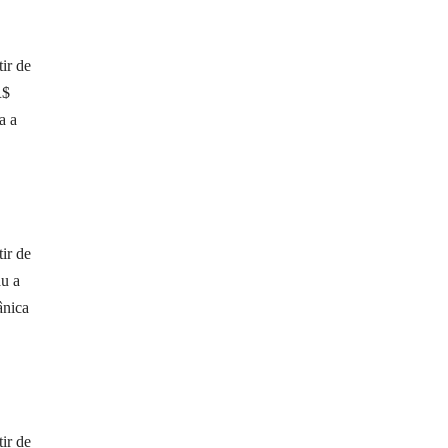
ir de
R$
a a
ir de
au a
ânica
ir de