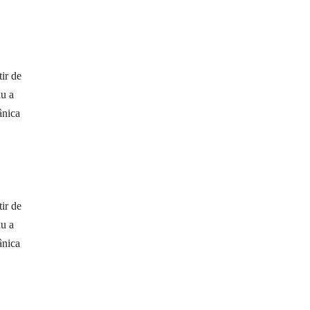
ir de
au a
ânica
ir de
au a
ânica