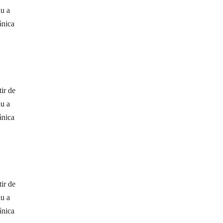
au a
ânica
ir de
au a
ânica
ir de
au a
ânica