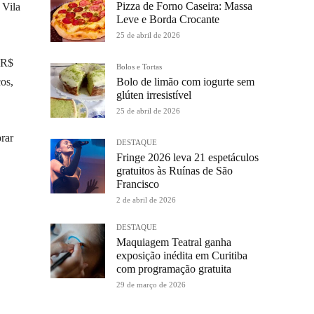
Pizza de Forno Caseira: Massa
 Vila
Leve e Borda Crocante
25 de abril de 2026
 R$
Bolos e Tortas
os,
Bolo de limão com iogurte sem
glúten irresistível
25 de abril de 2026
rar
DESTAQUE
Fringe 2026 leva 21 espetáculos
gratuitos às Ruínas de São
Francisco
2 de abril de 2026
DESTAQUE
Maquiagem Teatral ganha
exposição inédita em Curitiba
com programação gratuita
29 de março de 2026