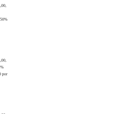
,00,
e 50%
,00,
20%
0 por