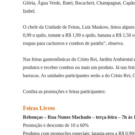
Glória, Água Verde, Batel, Bacacheri, Champagnat, Capã
Izabel.
O chefe da Unidade de Feiras, Luiz Maskow, listou alguns 
0,99 o quilo, tomate a R$ 1,99 o quilo, banana a R$ 1,50 o
roupas para cachorros e combos de pastéis”, observa.
Nas feiras gastronômicas do Cristo Rei, Jardim Ambiental
produtos e receber combos ou mais um produto. Já nas fei
barracas. As unidades participantes serão a do Cristo Rei, 
Confira as promoções e feiras participantes:
Feiras Livres
Rebouças – Rua Nunes Machado – terça-feira – 7h às 
Promoção e desconto de 10 a 60%
Produtos com promoções especiais: laranja-pera a R$ 0,99/