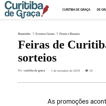
Curitiba
CURITIBA DE GRAÇA
DE GR
de
Baratinho
Eventos Gerais
Feiras e Bazares
Feiras de Curiti
Graça
sorteios
Por
curitiba de graca
10
1 de setembro de 2019
As promoções acont