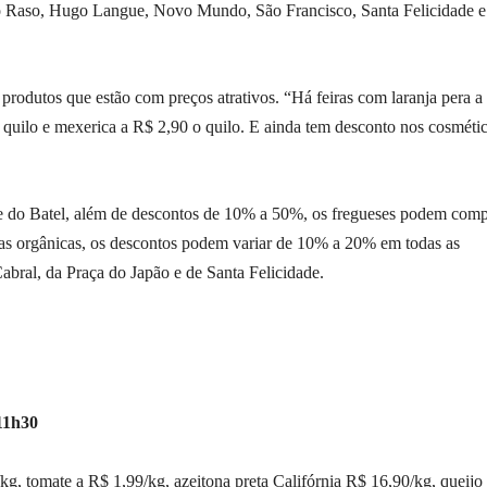
o Raso, Hugo Langue, Novo Mundo, São Francisco, Santa Felicidade e
produtos que estão com preços atrativos. “Há feiras com laranja pera a
 quilo e mexerica a R$ 2,90 o quilo. E ainda tem desconto nos cosmétic
 e do Batel, além de descontos de 10% a 50%, os fregueses podem comp
ras orgânicas, os descontos podem variar de 10% a 20% em todas as
Cabral, da Praça do Japão e de Santa Felicidade.
11h30
kg, tomate a R$ 1,99/kg, azeitona preta Califórnia R$ 16,90/kg, queijo