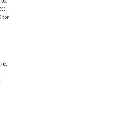
,00,
20%
0 por
,00,
a