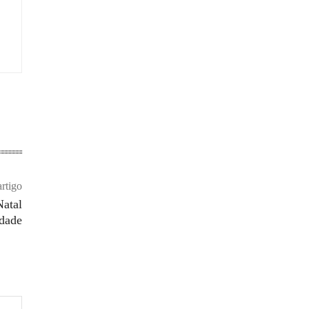
rtigo
Natal
rdade