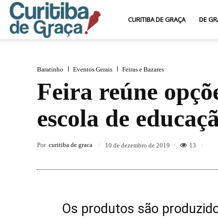
Curitiba
CURITIBA DE GRAÇA
DE GR
de
Baratinho
Eventos Gerais
Feiras e Bazares
Feira reúne opçõe
Graça
escola de educaçã
Por
curitiba de graca
13
10 de dezembro de 2019
Os produtos são produzido