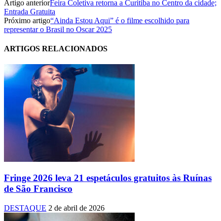
Artigo anterior
Feira Coletiva retorna a Curitiba no Centro da cidade;
Entrada Gratuita
Próximo artigo
“Ainda Estou Aqui” é o filme escolhido para
representar o Brasil no Oscar 2025
ARTIGOS RELACIONADOS
Fringe 2026 leva 21 espetáculos gratuitos às Ruínas
de São Francisco
DESTAQUE
2 de abril de 2026