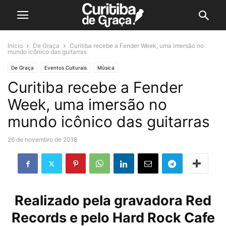
Início
De Graça
Curitiba recebe a Fender Week, uma imersão no
mundo icônico das guitarras
De Graça
Eventos Culturais
Música
Curitiba recebe a Fender
Week, uma imersão no
mundo icônico das guitarras
26 de novembro de 2018
Realizado pela gravadora Red
Records e pelo Hard Rock Cafe