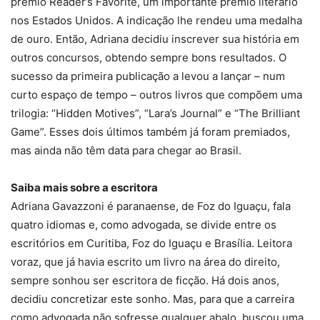
prêmio Reader’s Favorite, um importante prêmio literário
nos Estados Unidos. A indicação lhe rendeu uma medalha
de ouro. Então, Adriana decidiu inscrever sua história em
outros concursos, obtendo sempre bons resultados. O
sucesso da primeira publicação a levou a lançar – num
curto espaço de tempo – outros livros que compõem uma
trilogia: “Hidden Motives”, “Lara’s Journal” e “The Brilliant
Game”. Esses dois últimos também já foram premiados,
mas ainda não têm data para chegar ao Brasil.
Saiba mais sobre a escritora
Adriana Gavazzoni é paranaense, de Foz do Iguaçu, fala
quatro idiomas e, como advogada, se divide entre os
escritórios em Curitiba, Foz do Iguaçu e Brasília. Leitora
voraz, que já havia escrito um livro na área do direito,
sempre sonhou ser escritora de ficção. Há dois anos,
decidiu concretizar este sonho. Mas, para que a carreira
como advogada não sofresse qualquer abalo, buscou uma