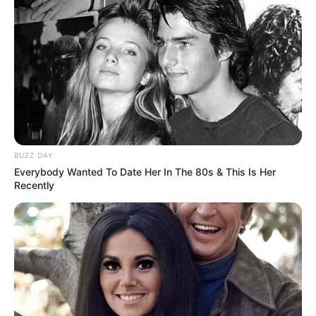
Rua XV
23 de março de 2026
DESTAQUE
Fringe 2026 reúne 300 atrações
e amplia programação gratuita
em Curitiba
20 de março de 2026
FESTIVAL DE CURITIBA
Festival de Outono em Curitiba
BUZZ DAY
tem entrada gratuita no Centro
Everybody Wanted To Date Her In The 80s & This Is Her
de...
Recently
17 de março de 2026
DESTAQUE
Ingressos de cinema grátis para
clientes chamados Wagner,
Carlos, Tânia, Alice...
16 de março de 2026
CINEMA E STREAMING
Oscar 2026 ao vivo na fachada