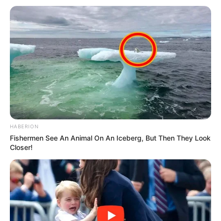
Decorações de Natal de Curitiba:
árvores iluminadas pela cidade e
atrações...
27 de dezembro de 2025
DE GRAÇA
Golpes digitais disparam no fim
do ano: como evitar fraudes em...
22 de dezembro de 2025
DESTAQUE
1
2
3
HABERION
Fishermen See An Animal On An Iceberg, But Then They Look
Closer!