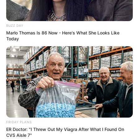
do Cine Passeio, torcida na...
15 de março de 2026
DE GRAÇA
BUZZ DAY
Artistas mulheres participam de
Marlo Thomas Is 86 Now - Here's What She Looks Like
exposição e debate no Memorial
Today
de Curitiba...
8 de março de 2026
DE GRAÇA
Montagem inspirada em Nelson
Rodrigues estreia no Mini Guaíra
com temporada...
25 de fevereiro de 2026
DE GRAÇA
43ª Oficina de Música de
Curitiba leva música antiga e
MPB...
FRIDAY PLANS
27 de dezembro de 2025
DE GRAÇA
ER Doctor: "I Threw Out My Viagra After What I Found On
CVS Aisle 7"