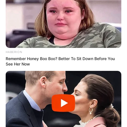
ARTIGOS RECENTES
Hambúrguer de Feijão Fradinho:
HABERION
Receita Fácil para Celebrar o Dia
Remember Honey Boo Boo? Better To Sit Down Before You
do...
See Her Now
25 de maio de 2026
RECEITA PRÁTICA E BARATA
Pizza de Forno Caseira: Massa
Leve e Borda Crocante
25 de abril de 2026
MASSAS
Bolo de limão com iogurte sem
glúten irresistível