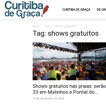
Curitiba
CURITIBA DE GRAÇA
DE GR
Início
Tags
Shows gratuitos
de
Tag: shows gratuitos
Graça
Shows gratuitos nas praias: serão
33 em Matinhos e Pontal do...
27 de dezembro de 2024