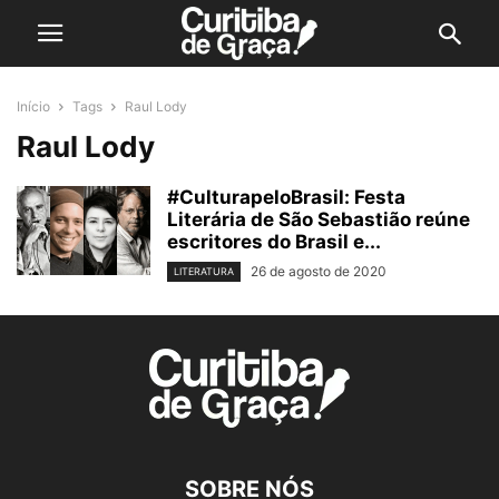
Início
Tags
Raul Lody
Raul Lody
#CulturapeloBrasil: Festa
Literária de São Sebastião reúne
escritores do Brasil e...
26 de agosto de 2020
LITERATURA
SOBRE NÓS