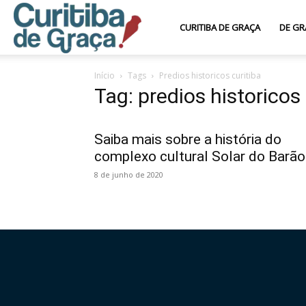
Curitiba
CURITIBA DE GRAÇA
DE GR
Início
Tags
Predios historicos curitiba
de
Tag: predios historicos 
Graça
Saiba mais sobre a história do
complexo cultural Solar do Barão
8 de junho de 2020