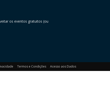
eitar os eventos gratuitos (ou
rivacidade
Termos e Condições
Acesso aos Dados