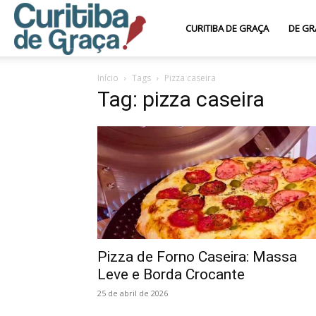
Curitiba
CURITIBA DE GRAÇA
DE GR
Início
Tags
Pizza caseira
de
Tag: pizza caseira
Graça
Pizza de Forno Caseira: Massa
Leve e Borda Crocante
25 de abril de 2026