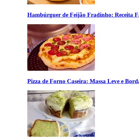
Hambúrguer de Feijão Fradinho: Receita F
Pizza de Forno Caseira: Massa Leve e Bord