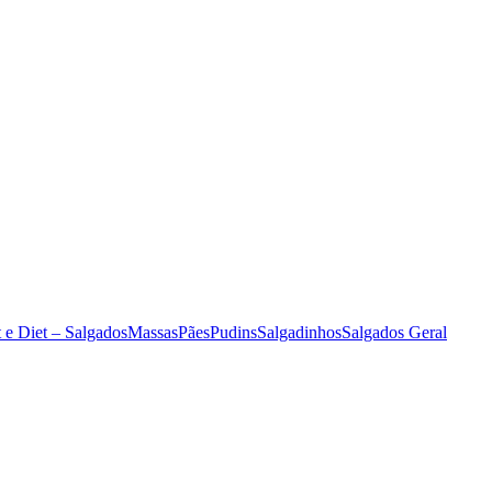
 e Diet – Salgados
Massas
Pães
Pudins
Salgadinhos
Salgados Geral