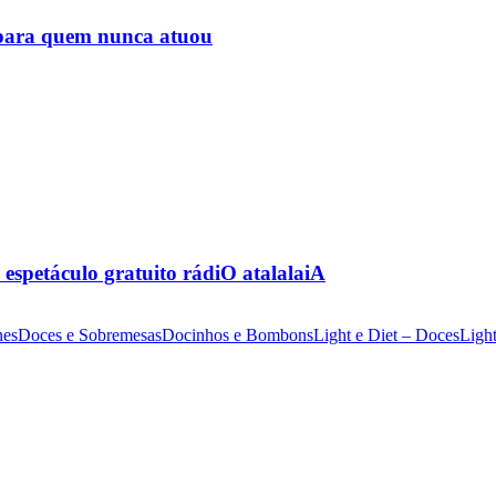
 para quem nunca atuou
espetáculo gratuito rádiO atalalaiA
nes
Doces e Sobremesas
Docinhos e Bombons
Light e Diet – Doces
Light