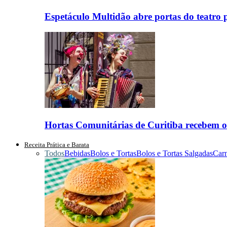
Espetáculo Multidão abre portas do teatro
Hortas Comunitárias de Curitiba recebem o 
Receita Prática e Barata
Todos
Bebidas
Bolos e Tortas
Bolos e Tortas Salgadas
Car