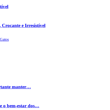
tível
Crocante e Irresistível
Gatos
ortante manter…
 e o bem-estar dos…