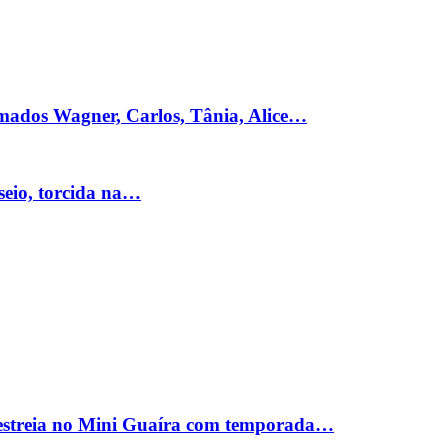
hamados Wagner, Carlos, Tânia, Alice…
seio, torcida na…
estreia no Mini Guaíra com temporada…