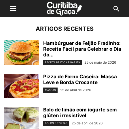
ARTIGOS RECENTES
Hambúrguer de Feijão Fradinho:
Receita Fácil para Celebrar o Dia
do...
25 de maio de 2026
RECEITA PRÁTICA E BARATA
Pizza de Forno Caseira: Massa
Leve e Borda Crocante
25 de abril de 2026
MASSAS
Bolo de limão com iogurte sem
glúten irresistível
25 de abril de 2026
BOLOS E TORTAS