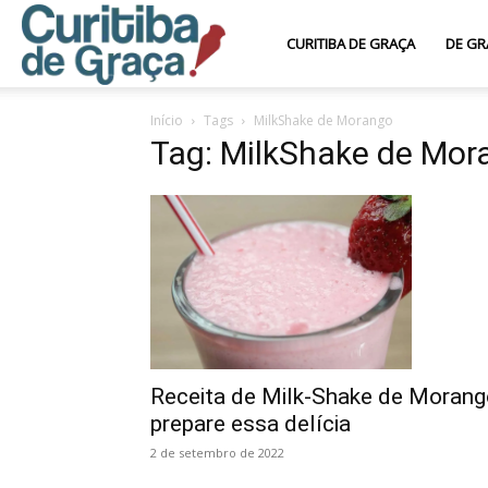
Curitiba
CURITIBA DE GRAÇA
DE GR
Início
Tags
MilkShake de Morango
de
Tag: MilkShake de Mor
Graça
Receita de Milk-Shake de Morang
prepare essa delícia
2 de setembro de 2022