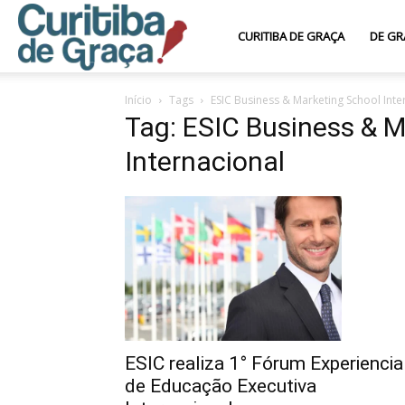
Curitiba
CURITIBA DE GRAÇA
DE GR
Início
Tags
ESIC Business & Marketing School Inte
de
Tag: ESIC Business & M
Internacional
Graça
ESIC realiza 1° Fórum Experiencia
de Educação Executiva