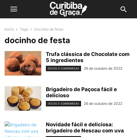
Início
Tags
Docinho de festa
docinho de festa
Trufa clássica de Chocolate com
5 ingredientes
26 de outubro de 2022
DOCES E SOBREMESAS
Brigadeiro de Paçoca fácil e
delicioso
26 de outubro de 2022
DOCES E SOBREMESAS
Novidade fácil e deliciosa:
brigadeiro de Nescau com uva