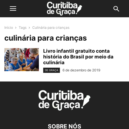
Início
Tags
Culinária para crianças
culinária para crianças
Livro infantil gratuito conta
história do Brasil por meio da
culinária
6 de dezembro de 2019
DE GRAÇA
SOBRE NÓS