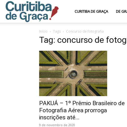
Curitiba
CURITIBA DE GRAÇA
DE GR
Início
Tags
Concurso de fotografia
de
Tag: concurso de fotog
Graça
PAKUÁ – 1º Prêmio Brasileiro de
Fotografia Aérea prorroga
inscrições até...
9 de novembro de 2020