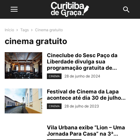
Início
Tags
Cinema gratuito
cinema gratuito
Cineclube do Sesc Paço da
Liberdade divulga sua
programação gratuita de...
28 de junho de 2024
CINEMA
Festival de Cinema da Lapa
acontece até dia 30 de julho...
28 de julho de 2023
CINEMA
Vila Urbana exibe “Lion – Uma
Jornada Para Casa” na 3ª...