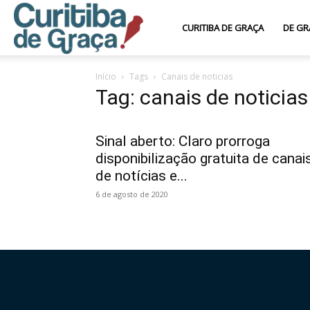
Curitiba
CURITIBA DE GRAÇA
DE GR
Início
Tags
Canais de noticias
de
Tag: canais de noticias
Graça
Sinal aberto: Claro prorroga
disponibilização gratuita de canai
de notícias e...
6 de agosto de 2020