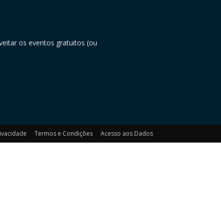
eitar os eventos gratuitos (ou
rivacidade
Termos e Condições
Acesso aos Dados