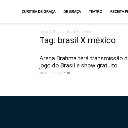
Curitiba
CURITIBA DE GRAÇA
DE GRAÇA
TEATRO
RECEITA P
Início
Tags
Brasil X méxico
de
Tag: brasil X méxico
Graça
Arena Brahma terá transmissão 
jogo do Brasil e show gratuito
29 de junho de 2018