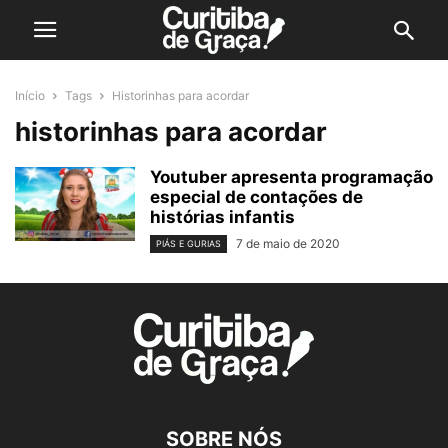
Início
Tags
Historinhas para acordar
historinhas para acordar
Youtuber apresenta programação
especial de contações de
histórias infantis
7 de maio de 2020
PIÁS E GURIAS
SOBRE NÓS