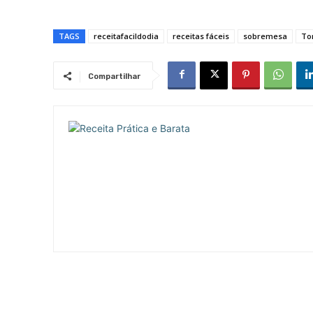
TAGS
receitafacildodia
receitas fáceis
sobremesa
To
Compartilhar