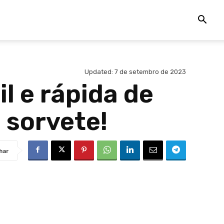
Updated:
7 de setembro de 2023
l e rápida de
 sorvete!
har