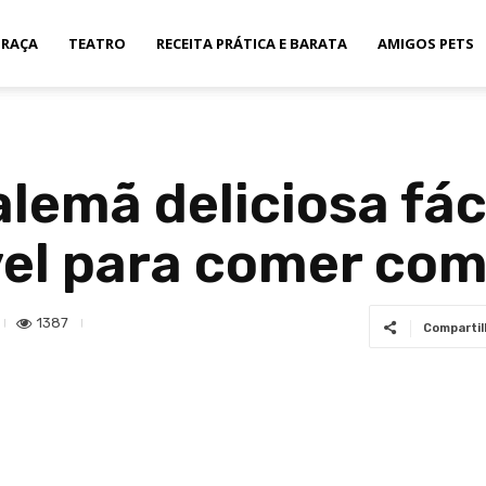
GRAÇA
TEATRO
RECEITA PRÁTICA E BARATA
AMIGOS PETS
lemã deliciosa fáci
ível para comer com
1387
Compartil