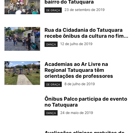
bairro do Tatuquara
23 de setembro de 2019
DE GRAÇA
Rua da Cidadania do Tatuquara
recebe ônibus da cultura no fim...
12 de julho de 2019
DANÇA
Academias ao Ar Livre na
Regional Tatuquara têm
orientações de professores
8 de julho de 2019
DE GRAÇA
Ônibus Palco participa de evento
no Tatuquara
24 de maio de 2019
DANÇA
Avaliações clínicas gratuitas de