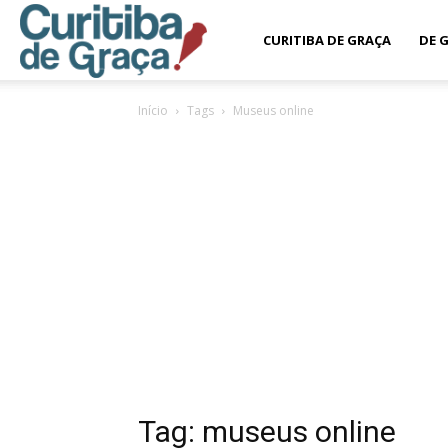
Curitiba
CURITIBA DE GRAÇA
DE 
Início
Tags
Museus online
de
Graça
Tag: museus online