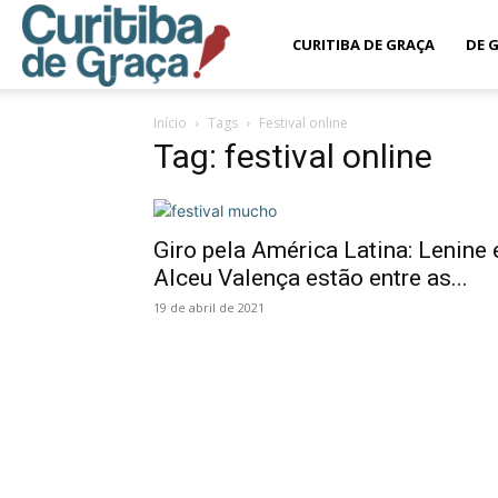
Curitiba
CURITIBA DE GRAÇA
DE 
Início
Tags
Festival online
de
Tag: festival online
Graça
Giro pela América Latina: Lenine 
Alceu Valença estão entre as...
19 de abril de 2021