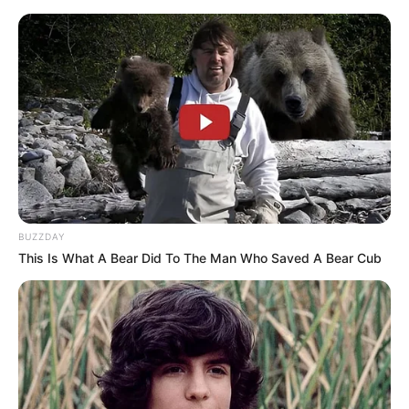
BUZZDAY
This Is What A Bear Did To The Man Who Saved A Bear Cub