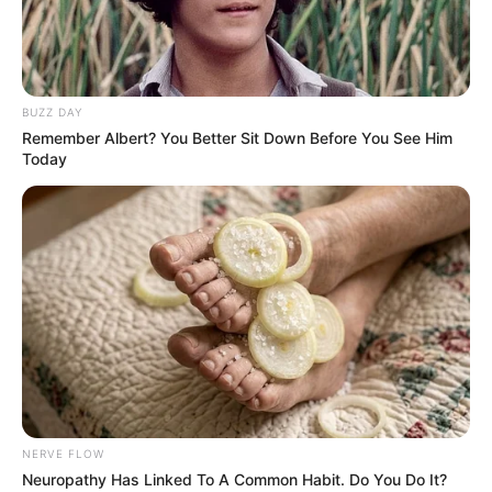
BUZZ DAY
Início
Tags
Drive-in da pedreira
Remember Albert? You Better Sit Down Before You See Him
Today
drive-in da pedreira
Drive-in da Pedreira Paulo
Leminski exibe lançamentos e
grandes sucessos do...
17 de setembro de 2020
CINEMA E STREAMING
NERVE FLOW
Neuropathy Has Linked To A Common Habit. Do You Do It?