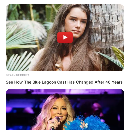
BRAINBERRIES
See How The Blue Lagoon Cast Has Changed After 46 Years