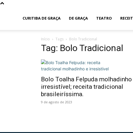
Curitiba
CURITIBA DE GRAÇA
DE GRAÇA
TEATRO
RECEI
Início
Tags
Bolo Tradicional
de
Tag: Bolo Tradicional
Graça
Bolo Toalha Felpuda molhadinho
irresistível; receita tradicional
brasileiríssima.
9 de agosto de 2023