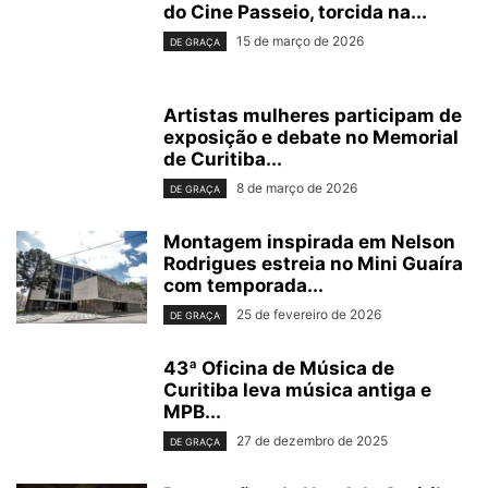
do Cine Passeio, torcida na...
15 de março de 2026
DE GRAÇA
Artistas mulheres participam de
exposição e debate no Memorial
de Curitiba...
8 de março de 2026
DE GRAÇA
Montagem inspirada em Nelson
Rodrigues estreia no Mini Guaíra
com temporada...
25 de fevereiro de 2026
DE GRAÇA
43ª Oficina de Música de
Curitiba leva música antiga e
MPB...
27 de dezembro de 2025
DE GRAÇA