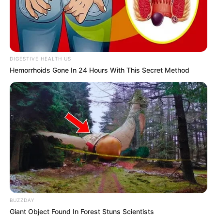
Início
Tags
Bagunça interna
DIGESTIVE HEALTH US
Hemorrhoids Gone In 24 Hours With This Secret Method
bagunça interna
Quem mexeu na minha bagunça:
Fatores emocionais podem
causar desorganização
15 de outubro de 2018
BLOGANDO
BUZZDAY
Giant Object Found In Forest Stuns Scientists