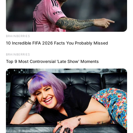
Início
Tags
Almoço de domingo
BRAINBERRIES
10 Incredible FIFA 2026 Facts You Probably Missed
almoço de domingo
BRAINBERRIES
Coluna Feijão com Arroz: Almoço
Top 9 Most Controversial 'Late Show' Moments
de domingo
13 de julho de 2020
GASTRONOMIA