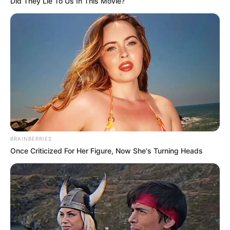
Did They Lie To Us In This Movie?
delicia que já sai do forno
soltam a voz no Belvedere
recheado
Bar
ARTIGOS RELACIONADOS
Hambúrguer de Feijão Fradinho:
Receita Fácil para Celebrar o Dia
do...
25 de maio de 2026
RECEITA PRÁTICA E BARATA
Pizza de Forno Caseira: Massa
BRAINBERRIES
Leve e Borda Crocante
Once Criticized For Her Figure, Now She's Turning Heads
25 de abril de 2026
MASSAS
Bolo de limão com iogurte sem
glúten irresistível
25 de abril de 2026
BOLOS E TORTAS