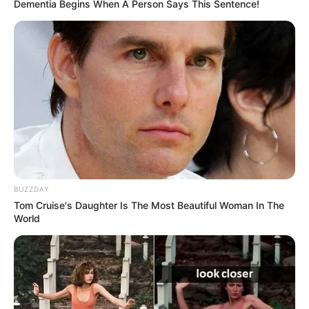
do Gente Miúda – festival de...
Dementia Begins When A Person Says This Sentence!
17 de novembro de 2023
INFANTIL
Mostra de Teatro: serão 24 peças
gratuitas, de 16 a 24...
14 de setembro de 2023
INFANTIL
Festas Juninas: Shoppings de
Curitiba promovem festas nesse
final de semana
BUZZDAY
23 de junho de 2023
INFANTIL
Tom Cruise's Daughter Is The Most Beautiful Woman In The
World
Filmes infantis gratuitos fazem
parte da programação do Olhar
de Cinema...
31 de maio de 2023
INFANTIL