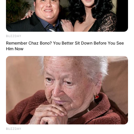
3 de fevereiro de 2024
INFANTIL
Peça infantil gratuita na Caixa
Cultural: No Armário não Cabe
Ninguém,...
BUZZDAY
1 de fevereiro de 2024
INFANTIL
Remember Chaz Bono? You Better Sit Down Before You See
Him Now
Caixa Cultural Curitiba recebe
espetáculo musical infantil
Cabelos Arrepiados; Entrada
Gratuita
4 de janeiro de 2024
INFANTIL
Quarta edição do Jardim Literário
acontece no Jardim dos Sonhos,
no...
8 de dezembro de 2023
INFANTIL
BUZZDAY
Portão Cultural recebe 6ª edição