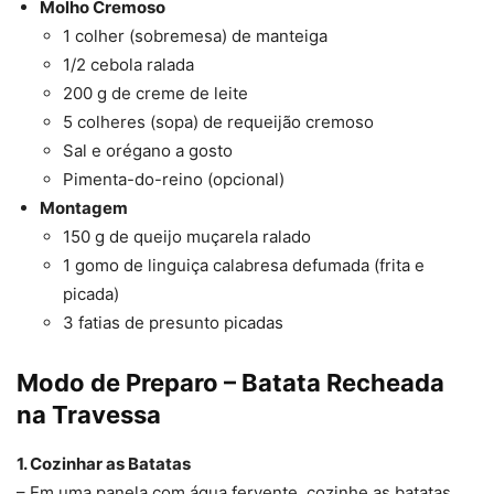
Molho Cremoso
1 colher (sobremesa) de manteiga
1/2 cebola ralada
200 g de creme de leite
5 colheres (sopa) de requeijão cremoso
Sal e orégano a gosto
Pimenta-do-reino (opcional)
Montagem
150 g de queijo muçarela ralado
1 gomo de linguiça calabresa defumada (frita e
picada)
3 fatias de presunto picadas
Modo de Preparo – Batata Recheada
na Travessa
1. Cozinhar as Batatas
– Em uma panela com água fervente, cozinhe as batatas